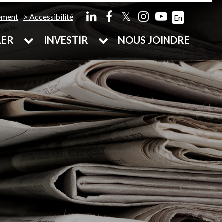
𝕏
ement
Accessibilité
En
LER
INVESTIR
NOUS JOINDRE