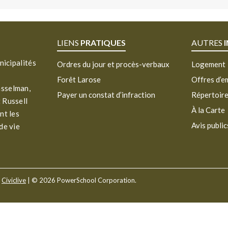
LIENS
PRATIQUES
AUTRES
nicipalités
Ordres du jour et procès-verbaux
Logement
Forêt Larose
Offres d’e
asselman,
Payer un constat d’infraction
Répertoir
 Russell
À la Carte
nt les
Avis public
de vie
r
Civiclive
| ©
2026 PowerSchool Corporation.