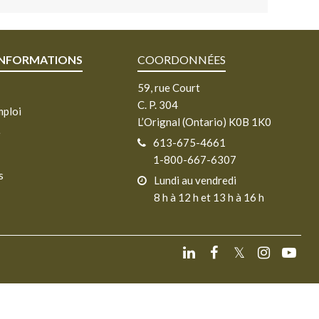
INFORMATIONS
COORDONNÉES
59, rue Court
C. P. 304
mploi
L’Orignal (Ontario) K0B 1K0
e
613-675-4661
1-800-667-6307
s
Lundi au vendredi
8 h à 12 h et 13 h à 16 h
𝕏