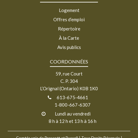
Logement
Offres d’emploi
Répertoire
À la Carte
Avis publics
COORDONNÉES
59, rue Court
C. P. 304
L’Orignal (Ontario) K0B 1K0
613-675-4661
1-800-667-6307
Lundi au vendredi
8 h à 12 h et 13 h à 16 h
Comtés unis de Prescott et Russell
| Tous Droits Réservés |