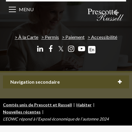
MENU
À la Carte
Permis
Paiement
Accessibilité
𝕏
En
Navigation secondaire
Comtés unis de Prescott et Russell
|
Habiter
|
Nouvelles récentes
|
L’EOWC répond à l’Exposé économique de l’automne 2024