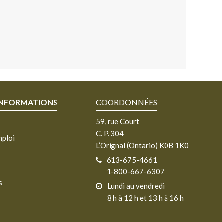
INFORMATIONS
COORDONNÉES
59, rue Court
C. P. 304
mploi
L’Orignal (Ontario) K0B 1K0
e
613-675-4661
1-800-667-6307
s
Lundi au vendredi
8 h à 12 h et 13 h à 16 h