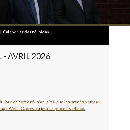
|
Calendrier des réunions
|
- AVRIL 2026
du jour de cette réunion, ainsi que les procès-verbaux
 page Web : Ordres du jour et procès-verbaux.