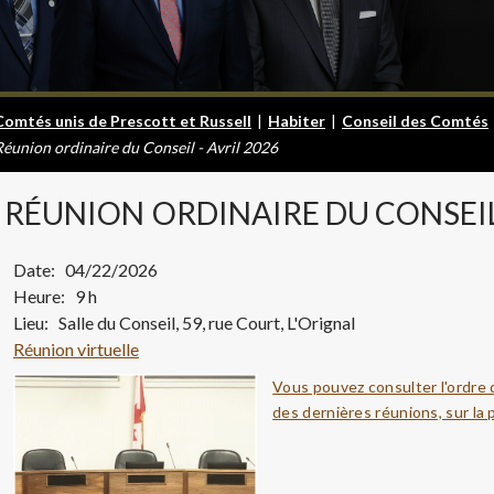
Comtés unis de Prescott et Russell
|
Habiter
|
Conseil des Comtés
Réunion ordinaire du Conseil - Avril 2026
RÉUNION
ORDINAIRE DU CONSEIL 
Date: 04/22/2026
Heure: 9 h
Lieu: Salle du Conseil, 59, rue Court, L'Orignal
Réunion virtuelle
Vous pouvez consulter l'ordre 
des dernières réunions, sur la