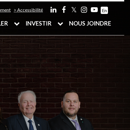
𝕏
ement
Accessibilité
En
LER
INVESTIR
NOUS JOINDRE