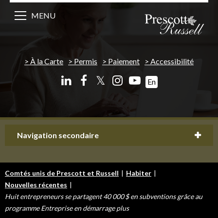
MENU
À la Carte
Permis
Paiement
Accessibilité
𝕏
En
Navigation secondaire
Comtés unis de Prescott et Russell
|
Habiter
|
Nouvelles récentes
|
Huit entrepreneurs se partagent 40 000 $ en subventions grâce au
programme Entreprise en démarrage plus