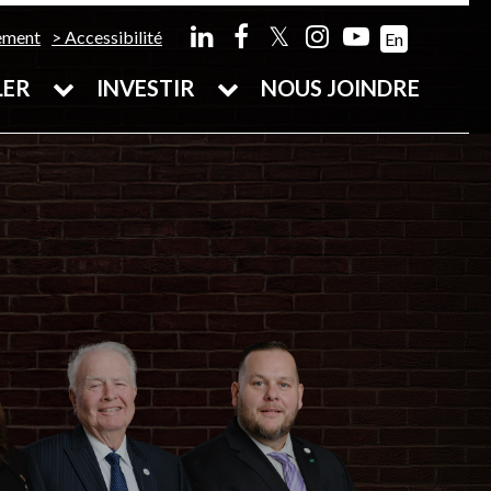
𝕏
ement
Accessibilité
En
LER
INVESTIR
NOUS JOINDRE