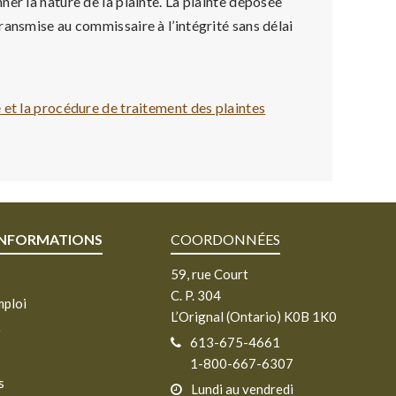
ner la nature de la plainte. La plainte déposée
ransmise au commissaire à l’intégrité sans délai
 et la procédure de traitement des plaintes
.
INFORMATIONS
COORDONNÉES
59, rue Court
C. P. 304
mploi
L’Orignal (Ontario) K0B 1K0
e
613-675-4661
1-800-667-6307
s
Lundi au vendredi