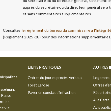
du secrétaire ou du directeur général, sans mention
auprès du secrétaire ou du directeur général sera t
et sans commentaires supplémentaires.
Consultez
le règlement du bureau du commissaire à l'intégrité
(Règlement 2025-28) pour des informations supplémentaires
LIENS
PRATIQUES
AUTRES
nicipalités
Ordres du jour et procès-verbaux
Logement
Forêt Larose
Offres d’e
asselman,
Payer un constat d’infraction
Répertoir
 Russell
À la Carte
nt les
Avis public
de vie