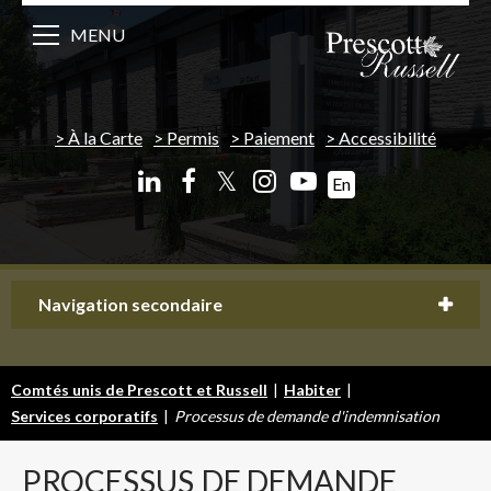
MENU
À la Carte
Permis
Paiement
Accessibilité
𝕏
En
Navigation secondaire
Comtés unis de Prescott et Russell
|
Habiter
|
Services corporatifs
|
Processus de demande d'indemnisation
PROCESSUS
DE DEMANDE