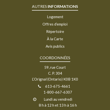
AUTRES
INFORMATIONS
Logement
Offres d’emploi
Répertoire
À la Carte
Avis publics
COORDONNÉES
59, rue Court
C. P. 304
L’Orignal (Ontario) K0B 1K0
613-675-4661
1-800-667-6307
Lundi au vendredi
8 h à 12 h et 13 h à 16 h