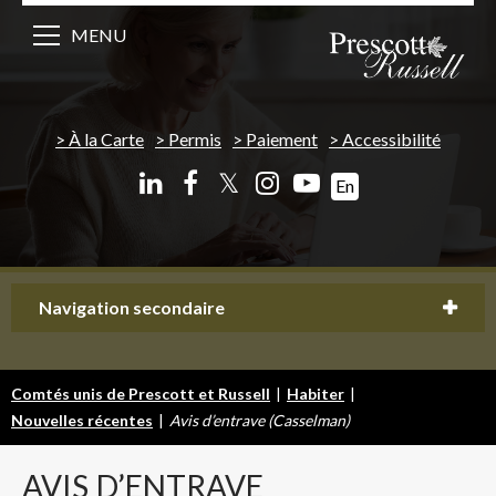
MENU
À la Carte
Permis
Paiement
Accessibilité
𝕏
En
Navigation secondaire
Comtés unis de Prescott et Russell
|
Habiter
|
Nouvelles récentes
|
Avis d’entrave (Casselman)
AVIS
D’ENTRAVE