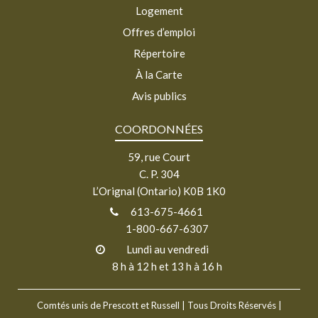
Logement
Offres d’emploi
Répertoire
À la Carte
Avis publics
COORDONNÉES
59, rue Court
C. P. 304
L’Orignal (Ontario) K0B 1K0
613-675-4661
1-800-667-6307
Lundi au vendredi
8 h à 12 h et 13 h à 16 h
Comtés unis de Prescott et Russell
| Tous Droits Réservés |