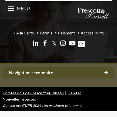
MENU
À la Carte
Permis
Paiement
Accessibilité
𝕏
En
Navigation secondaire
Comtés unis de Prescott et Russell
|
Habiter
|
Nouvelles récentes
|
Conseil des CUPR 2024 : un président est nommé