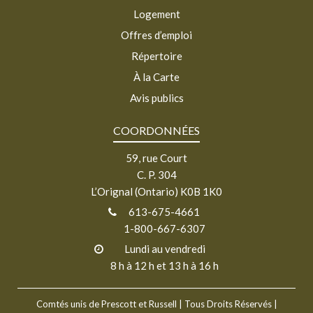
Logement
Offres d’emploi
Répertoire
À la Carte
Avis publics
COORDONNÉES
59, rue Court
C. P. 304
L’Orignal (Ontario) K0B 1K0
613-675-4661
1-800-667-6307
Lundi au vendredi
8 h à 12 h et 13 h à 16 h
Comtés unis de Prescott et Russell
| Tous Droits Réservés |