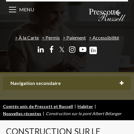
MENU
À la Carte
Permis
Paiement
Accessibilité
𝕏
En
Navigation secondaire
Comtés unis de Prescott et Russell
|
Habiter
|
Nouvelles récentes
|
Construction sur le pont Albert Bélanger
CONSTRUCTION
SUR LE