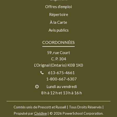
Offres d’emploi
Répertoire
À la Carte
Avis publics
COORDONNÉES
59, rue Court
C. P. 304
L’Orignal (Ontario) K0B 1K0
613-675-4661
1-800-667-6307
Lundi au vendredi
8 h à 12 h et 13 h à 16 h
Comtés unis de Prescott et Russell
| Tous Droits Réservés |
Propulsé par
Civiclive
| ©
2026 PowerSchool Corporation.