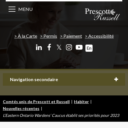
MENU
À la Carte
Permis
Paiement
Accessibilité
𝕏
En
Navigation secondaire
Comtés unis de Prescott et Russell
|
Habiter
|
Nouvelles récentes
|
L’Eastern Ontario Wardens’ Caucus établit ses priorités pour 2023