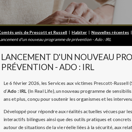
Comtés unis de Prescott et Russell
|
Habiter
|
Nouvelles récentes
|
Lancement d'un nouveau programme de prévention - Ado : IRL
LANCEMENT
D'UN NOUVEAU PR
PRÉVENTION - ADO : IRL
Le 6 février 2026, les Services aux victimes Prescott-Russell
d’
Ado : IRL
(In Real Life), un nouveau programme de sensibilis
ans et plus, conçu pour soutenir les organismes et les interv
Développé pour répondre aux réalités actuelles vécues par les 
interactifs bilingues ainsi que des outils pratiques et concrets
autour de situations de la vie réelle liées à la sécurité, aux rela