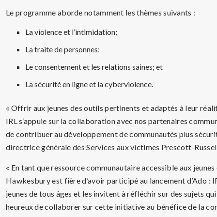
Le programme aborde notamment les thèmes suivants :
La violence et l’intimidation;
La traite de personnes;
Le consentement et les relations saines; et
La sécurité en ligne et la cyberviolence.
« Offrir aux jeunes des outils pertinents et adaptés à leur réali
IRL s’appuie sur la collaboration avec nos partenaires commun
de contribuer au développement de communautés plus sécurita
directrice générale des Services aux victimes Prescott-Russell
« En tant que ressource communautaire accessible aux jeunes e
Hawkesbury est fière d’avoir participé au lancement d’Ado : IR
jeunes de tous âges et les invitent à réfléchir sur des sujets
heureux de collaborer sur cette initiative au bénéfice de la c