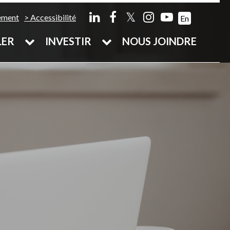
𝕏
ement
Accessibilité
En
LER
INVESTIR
NOUS JOINDRE