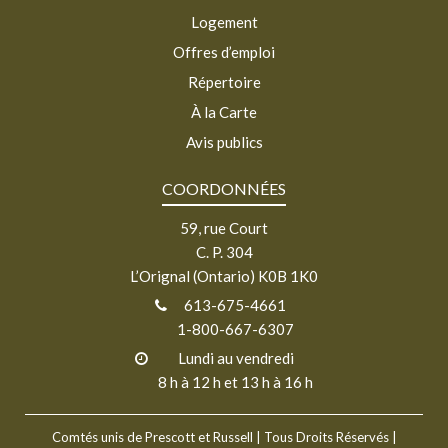
Logement
Offres d’emploi
Répertoire
À la Carte
Avis publics
COORDONNÉES
59, rue Court
C. P. 304
L’Orignal (Ontario) K0B 1K0
613-675-4661
1-800-667-6307
Lundi au vendredi
8 h à 12 h et 13 h à 16 h
Comtés unis de Prescott et Russell
| Tous Droits Réservés |