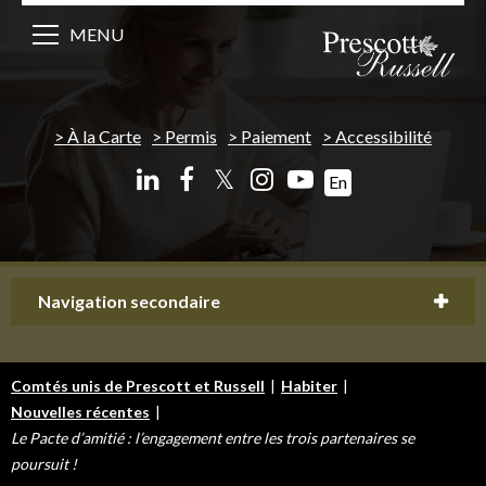
MENU
À la Carte
Permis
Paiement
Accessibilité
𝕏
En
Navigation secondaire
Comtés unis de Prescott et Russell
|
Habiter
|
Nouvelles récentes
|
Le Pacte d’amitié : l’engagement entre les trois partenaires se
poursuit !