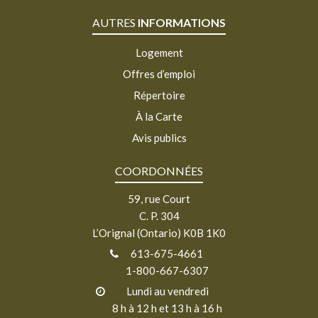
AUTRES
INFORMATIONS
Logement
Offres d’emploi
Répertoire
À la Carte
Avis publics
COORDONNÉES
59, rue Court
C. P. 304
L’Orignal (Ontario) K0B 1K0
613-675-4661
1-800-667-6307
Lundi au vendredi
8 h à 12 h et 13 h à 16 h