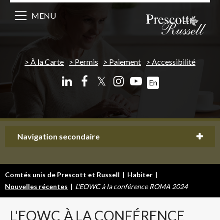
MENU
À la Carte
Permis
Paiement
Accessibilité
𝕏
En
Navigation secondaire
Comtés unis de Prescott et Russell
|
Habiter
|
Nouvelles récentes
|
L'EOWC à la conférence ROMA 2024
L'EOWC
À LA CONFÉRENCE