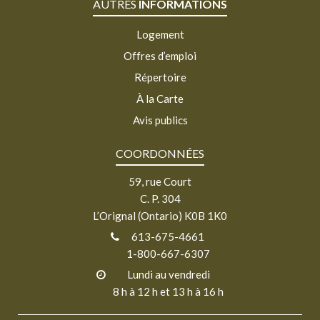
AUTRES
INFORMATIONS
Logement
Offres d’emploi
Répertoire
À la Carte
Avis publics
COORDONNÉES
59, rue Court
C. P. 304
L’Orignal (Ontario) K0B 1K0
613-675-4661
1-800-667-6307
Lundi au vendredi
8 h à 12 h et 13 h à 16 h