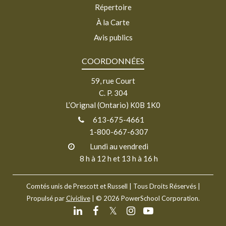
Répertoire
À la Carte
Avis publics
COORDONNÉES
59, rue Court
C. P. 304
L’Orignal (Ontario) K0B 1K0
613-675-4661
1-800-667-6307
Lundi au vendredi
8 h à 12 h et 13 h à 16 h
Comtés unis de Prescott et Russell
| Tous Droits Réservés |
Propulsé par
Civiclive
| ©
2026 PowerSchool Corporation.
𝕏