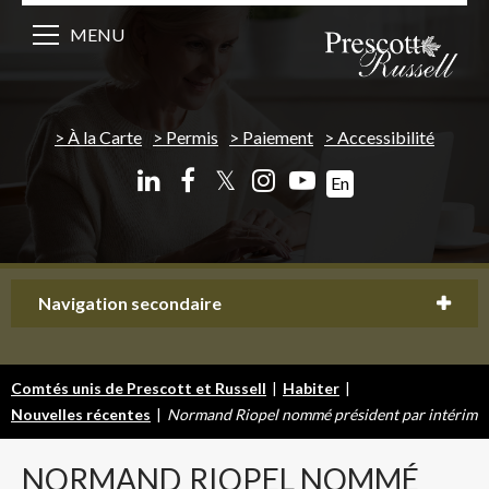
MENU
À la Carte
Permis
Paiement
Accessibilité
𝕏
En
Navigation secondaire
Comtés unis de Prescott et Russell
|
Habiter
|
Nouvelles récentes
|
Normand Riopel nommé président par intérim
NORMAND
RIOPEL NOMMÉ