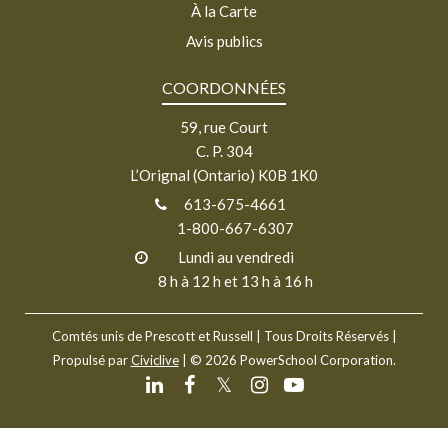
À la Carte
Avis publics
COORDONNÉES
59, rue Court
C. P. 304
L’Orignal (Ontario) K0B 1K0
613-675-4661
1-800-667-6307
Lundi au vendredi
8 h à 12 h et 13 h à 16 h
Comtés unis de Prescott et Russell
| Tous Droits Réservés |
Propulsé par
Civiclive
| ©
2026 PowerSchool Corporation.
𝕏