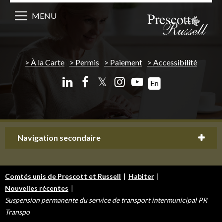
MENU
À la Carte
Permis
Paiement
Accessibilité
𝕏
En
Navigation secondaire
Comtés unis de Prescott et Russell
|
Habiter
|
Nouvelles récentes
|
Suspension permanente du service de transport intermunicipal PR
Transpo