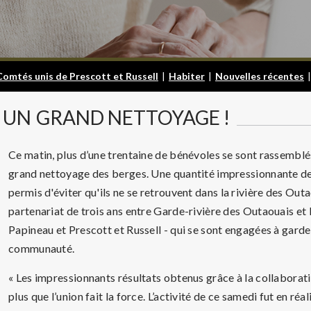
Comtés unis de Prescott et Russell
|
Habiter
|
Nouvelles récentes
|
UN
GRAND NETTOYAGE !
Ce matin, plus d’une trentaine de bénévoles se sont rassemblé
grand nettoyage des berges. Une quantité impressionnante de 
permis d'éviter qu'ils ne se retrouvent dans la rivière des Ou
partenariat de trois ans entre Garde-rivière des Outaouais et l
Papineau et Prescott et Russell - qui se sont engagées à garde
communauté.
« Les impressionnants résultats obtenus grâce à la collaborati
plus que l’union fait la force. L’activité de ce samedi fut en ré