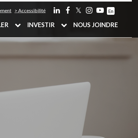
𝕏
ement
Accessibilité
En
LER
INVESTIR
NOUS JOINDRE