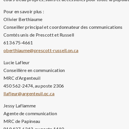
Pour en savoir plus :
Olivier Berthiaume
Conseiller principal et coordonnateur des communications
Comtés unis de Prescott et Russell
613 675-4661
oberthiaume@prescott-russell.on.ca
Lucie Lafleur
Conseillère en communication
MRC d’Argenteuil
450 562-2474, au poste 2306
llafleur@argenteuil.qc.ca
Jessy Laflamme
Agente de communication
MRC de Papineau
819 427-6243, au poste 1410