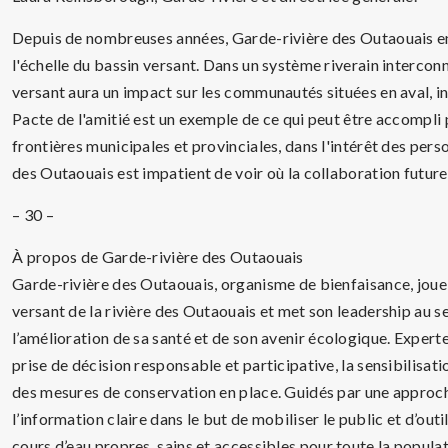
Depuis de nombreuses années, Garde-rivière des Outaouais enc
l'échelle du bassin versant. Dans un système riverain intercon
versant aura un impact sur les communautés situées en aval, 
Pacte de l'amitié est un exemple de ce qui peut être accompli
frontières municipales et provinciales, dans l'intérêt des pers
des Outaouais est impatient de voir où la collaboration future
– 30 –
À propos de Garde-rivière des Outaouais
Garde-rivière des Outaouais, organisme de bienfaisance, joue 
versant de la rivière des Outaouais et met son leadership au se
l’amélioration de sa santé et de son avenir écologique. Expert
prise de décision responsable et participative, la sensibilisatio
des mesures de conservation en place. Guidés par une approch
l’information claire dans le but de mobiliser le public et d’outi
cours d’eau propres, sains et accessibles pour toute la populat