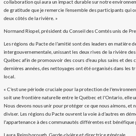
collaboration qui aura un impact durable sur notre environne
de gratitude que je remercie l’ensemble des participants qui on
deux côtés de la rivière. »
Normand Riopel, président du Conseil des Comtés unis de Pres
Les régions du Pacte de l'amitié sont des leaders en matière de
intergouvernementale, unissant les deux rives de la rivière des
Québec afin de promouvoir des cours d'eau plus sains et des 
dernières années, des nettoyages ont été organisés dans les t
local.
« C'est une période cruciale pour la protection de l'environnem
soit une frontière naturelle entre le Québec et l'Ontario, elle un
Nous devons nous unir pour protéger ce que nous aimons, et no
diviser. Les régions du Pacte ouvrent la voie à d'autres en dé
l'appartenance à des communautés différentes est bénéfique 
Laura Reinsborough, Garde-rivière et directrice générale.