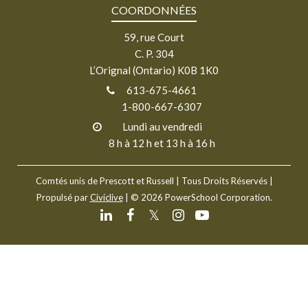
COORDONNÉES
59, rue Court
C. P. 304
L’Orignal (Ontario) K0B 1K0
613-675-4661
1-800-667-6307
Lundi au vendredi
8 h à 12 h et 13 h à 16 h
Comtés unis de Prescott et Russell
| Tous Droits Réservés |
Propulsé par
Civiclive
| ©
2026 PowerSchool Corporation.
𝕏