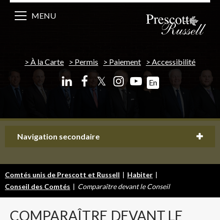
MENU
À la Carte
Permis
Paiement
Accessibilité
𝕏
En
Navigation secondaire
Comtés unis de Prescott et Russell
|
Habiter
|
Conseil des Comtés
|
Comparaître devant le Conseil
COMPARAÎTRE
DEVANT LE