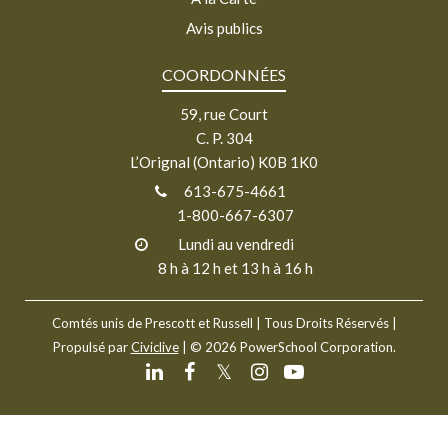
Avis publics
COORDONNÉES
59, rue Court
C. P. 304
L’Orignal (Ontario) K0B 1K0
613-675-4661
1-800-667-6307
Lundi au vendredi
8 h à 12 h et 13 h à 16 h
Comtés unis de Prescott et Russell
| Tous Droits Réservés |
Propulsé par
Civiclive
| ©
2026 PowerSchool Corporation.
𝕏