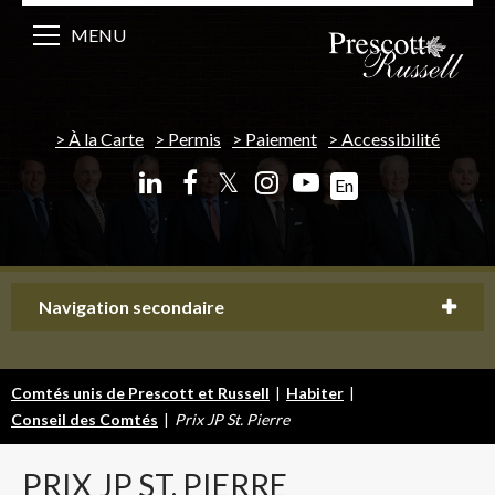
MENU
À la Carte
Permis
Paiement
Accessibilité
𝕏
En
Navigation secondaire
Comtés unis de Prescott et Russell
|
Habiter
|
Conseil des Comtés
|
Prix JP St. Pierre
PRIX
JP ST. PIERRE