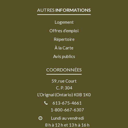
AUTRES
INFORMATIONS
Logement
Offres d’emploi
Répertoire
À la Carte
Avis publics
COORDONNÉES
59, rue Court
C. P. 304
L’Orignal (Ontario) K0B 1K0
613-675-4661
1-800-667-6307
Lundi au vendredi
8 h à 12 h et 13 h à 16 h